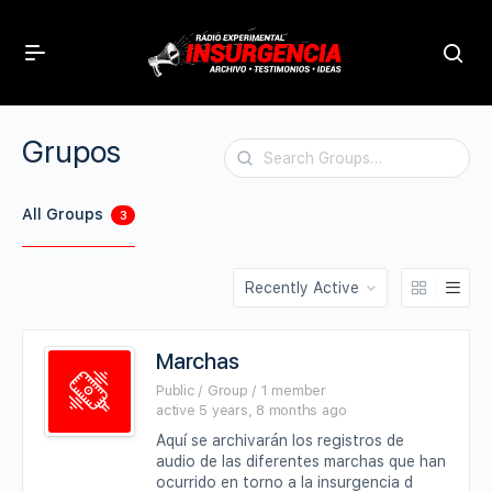
Grupos
Search
Groups…
All Groups
3
Order
By:
Marchas
Public / Group / 1 member
active 5 years, 8 months ago
Aquí se archivarán los registros de
audio de las diferentes marchas que han
ocurrido en torno a la insurgencia d