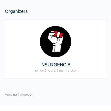
Organizers
INSURGENCIA
joined 5 years, 8 months ago
Viewing 1 member